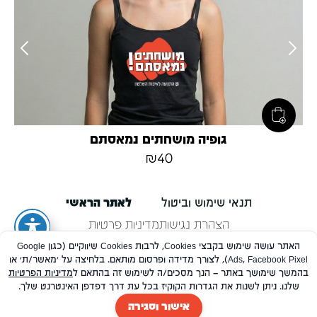
גופיה מושחתים נמאסתם
₪
40
תנאי שימוש וביטול
לאתר הראשי
הצהרת נגישות
מדיניות פרטיות
האתר עושה שימוש בקבצי Cookies, לרבות Cookies שיווקיים (כגון Google
Ads, Facebook Pixel), לצורך מדידה ופרסום מותאם. בלחיצה על 'מאשר/ת' או
אנו משתמשים בקובצי Cookie כדי להעניק לך את החוויה הטובה ביותר באתר שלנו.
בהמשך שימושך באתר – הנך מסכים/ה לשימוש זה בהתאם ל
מדיניות הפרטיות
תוכל ללמוד עוד על אילו קובצי Cookie אנו משתמשים בעמוד
מדיניות הפרטיות
.
שלנו. ניתן לשנות את הגדרות הקוקיז בכל עת דרך דפדפן האינטרנט שלך.
הבנתי, סגירה
אישור וסגירה